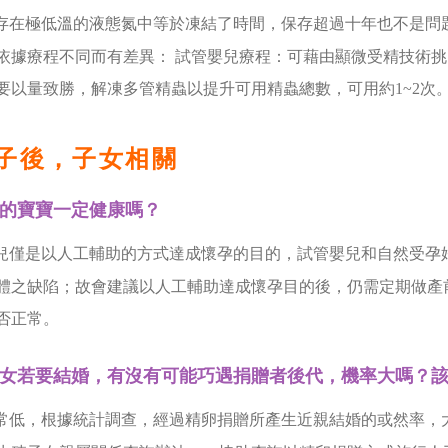
存在極低溫的液態氮中等於凍結了時間，保存超過十年也不是問
依據療程不同而有差異： 試管嬰兒療程：可藉由顯微受精技術挑出
要以量致勝，解凍多管精蟲以提升可用精蟲總數，可用約1~2次
子後，子女相關
的寶寶一定健康嗎？
兒僅是以人工輔助的方式達成懷孕的目的，試管嬰兒和自然受孕妊
體之缺陷；故會建議以人工輔助達成懷孕目的後，仍需定期做產前
否正常。
女若要結婚，有沒有可能巧遇捐贈者後代，機率大嗎？
常低，根據統計調查，經過精卵捐贈所產生近親結婚的或然率，