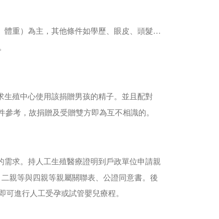
、體重）為主，其他條件如學歷、眼皮、頭髮…
。
求生殖中心使用該捐贈男孩的精子。並且配對
件參考，故捐贈及受贈雙方即為互不相識的。
的需求。持人工生殖醫療證明到戶政單位申請親
、二親等與四親等親屬關聯表、公證同意書。後
後即可進行人工受孕或試管嬰兒療程。