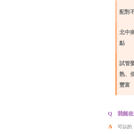
配對
北中
點
試管
熟、
豐富
我能在
可以的