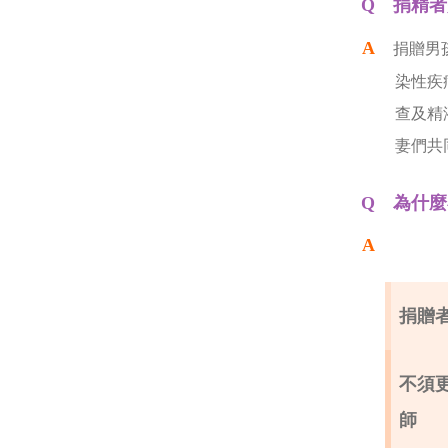
捐精者
捐贈男
染性疾
查及精
妻們共
為什麼
捐贈
不須
師