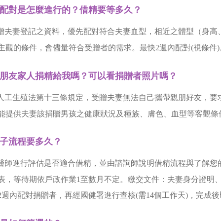
配對是怎麼進行的？借精要等多久？
贈夫妻登記之資料，優先配對符合夫妻血型，相近之體型（身高
主觀的條件，會儘量符合受贈者的需求。最快2週內配對(視條件)
朋友家人捐精給我嗎？可以看捐贈者照片嗎？
人工生殖法第十三條規定，受贈夫妻無法自己攜帶親朋好友，要
能提供夫妻該捐贈男孩之健康狀況及種族、膚色、血型等客觀條
子流程要多久？
醫師進行評估是否適合借精，並由諮詢師說明借精流程與了解您
表，等待期依戶政作業1至數月不定。繳交文件：夫妻身分證明
2週內配對捐贈者，再經國健署進行查核(需14個工作天)，完成