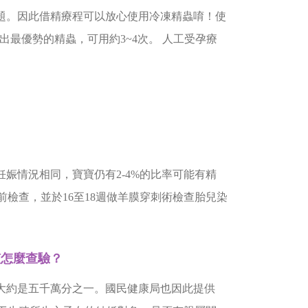
題。因此借精療程可以放心使用冷凍精蟲唷！使
最優勢的精蟲，可用約3~4次。 人工受孕療
。
娠情況相同，寶寶仍有2-4%的比率可能有精
檢查，並於16至18週做羊膜穿刺術檢查胎兒染
該怎麼查驗？
大約是五千萬分之一。國民健康局也因此提供