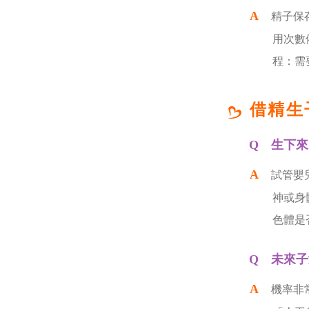
精子保
用次數
程：需
借精生
生下來
試管嬰
神或身
色體是
未來子
機率非