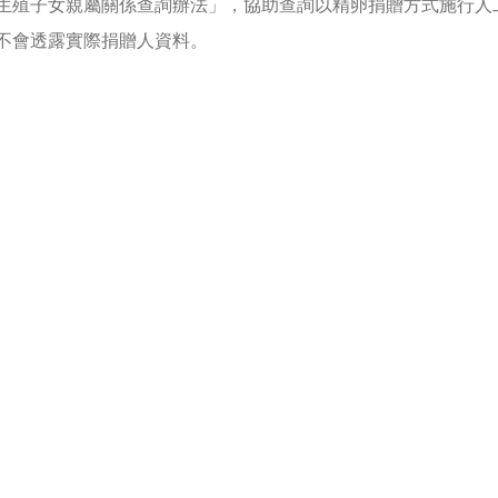
生殖子女親屬關係查詢辦法」，協助查詢以精卵捐贈方式施行人
不會透露實際捐贈人資料。