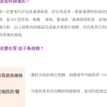
是如何篩選的？
孩一定會進行評估及健康檢查，評估包含有：家族遺傳性疾病諮
病，如 B/C型肝炎、梅毒、 淋病、愛滋病；遺傳基因疾病，如
液分析。以上檢查內容確認完成後才能進行捐贈；但仍有其它疾
同承擔此風險。
在愛生育/送子鳥借精？
・優於法規的用心把關，捐贈者平均錄取率<5%
者高規格健檢
・可維持原本信任醫師持續療程，提領到您指
更換院所/醫