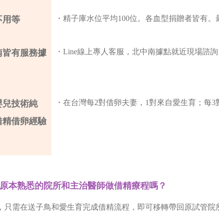
・精子庫水位平均100位。各血型捐贈者皆有。最
不用等
・Line線上專人客服，北中南據點就近現場諮
南皆有服務據
・在台灣每2對借卵夫妻，1對來自愛生育；每3
嬰兒技術純
借精借卵經驗
原本熟悉的院所和主治醫師做借精療程嗎？
，只需在送子鳥和愛生育完成借精流程，即可移轉帶回原試管院