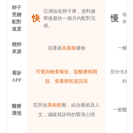
卵子
亞洲知名卵子庫，資料繳
受贈
等待
快
慢
齊後最快一個月內配對完
配對
半年
成。
速度
精卵
須通過
高規格
健檢
一般法
來源
可查詢檢查報告、提醒療程階
部分生殖
看診
APP
段、查看卵胚資訊等
約看
院所如
美術館
般，結合藝術及人
醫療
一般醫院
環境
文，減緩就診時的緊張心情