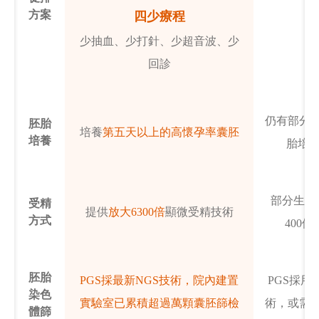
方案
四少療程
少抽血、少打針、少超音波、少
回診
仍有部分
胚胎
培養
第五天以上的高懷孕率囊胚
培養
胎培養
部分生殖
受精
提供
放大6300倍
顯微受精技術
方式
400
胚胎
PGS採最新NGS技術，院內建置
PGS採用
染色
實驗室已累積超過萬顆囊胚篩檢
術，或需
體篩