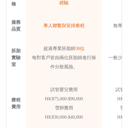
經驗
檢
服務
專人聯繫與安排療程
無專人
品質
超過專業胚胎師
30位
胚胎
實驗
每對客戶皆由兩位胚胎師進行操
一般少於
室
作分散風險。
試管嬰兒費用
試管
HK$75,000-$90,000
HK$~
療程
費用
雪卵費用
雪
HK$30,000-$40,000
HK$~