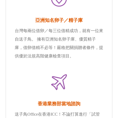
新竹院
香港業務部 HK
台北院
東京業務部 JP
亞洲知名卵子／精子庫
台灣每兩位借卵／每三位借精成功，就有一位來
台中辦事處
自送子鳥。 擁有亞洲知名卵子庫、優質精子
台南辦事處
庫，借卵借精不必等！嚴格把關捐贈者條件，提
高雄辦事處
供優於法規高階健康檢查項目。
最新消息
關於我們
心情故事
香港業務部當地諮詢
送子鳥Office在香港ICC！不論打算進行「試管