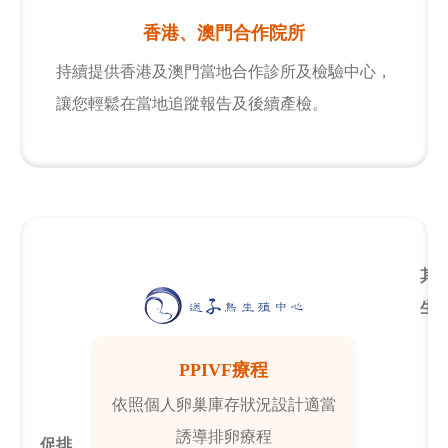
香港、澳門合作院所
持續提供香港及澳門當地合作診所及檢驗中心，
讓您輕鬆在當地追蹤報告及後續產檢。
其
生
PPIVF療程
依照個人卵巢庫存狀況設計適當
誘導排卵療程
促排