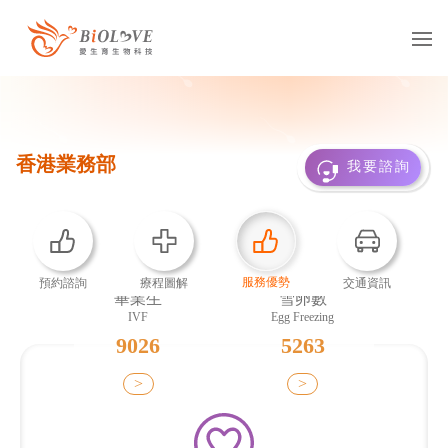
服務項目
凍卵
捐卵
借卵
我要諮詢
凍精
捐精
借精
借卵提領
國際醫療
多元成家
畢業生
雪卵數
IVF
Egg Freezing
基因診斷
抗癌專區
9026
5263
服務據點
>
>
台灣
海外