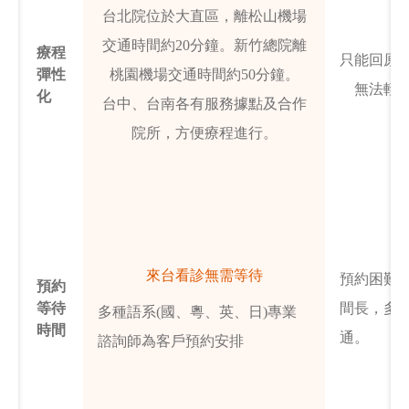
台北院位於大直區，離松山機場
交通時間約20分鐘。新竹總院離
療程
只能回原
彈性
桃園機場交通時間約50分鐘。
無法輕
化
台中、台南各有服務據點及合作
院所，方便療程進行。
來台看診無需等待
預約困難
預約
等待
間長，多
多種語系(國、粵、英、日)專業
時間
通。
諮詢師為客戶預約安排