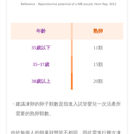
年齡
熟卵
35歲以下
11顆
35~37歲
15顆
38歲以上
20顆
・建議凍卵的卵子顆數是指進入試管嬰兒一次活產所
需要的熟卵顆數。
由於每個人的卵巢狀態皆不相同，因此需進行幾次凍