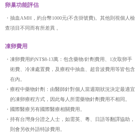
卵巢功能評估
・抽血AMH，約台幣1000元(不含掛號費)。其他則視個人檢
查項目不同而有所差異 。
凍卵費用
・凍卵費用約NT$8-13萬：包含藥物/針劑費用、1次取卵手
術費、冷凍處置費，及療程中抽血、超音波費用等皆包含
在內。
・療程中藥物針劑：由醫師針對個人當週期狀況決定最適宜
的凍卵療程方式，因此每人所需藥物針劑費用不相同。
・國際醫療另有國際醫療相關費用。
・持有台灣身分證之人士，如需英、粵、日語等翻譯協助，
則會另收外語特診費用。