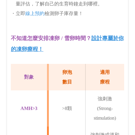
量評估，了解自己的生育時鐘走到哪裡。
・立即
線上預約
檢測卵子庫存量！
不知道怎麼安排凍卵 / 雪卵時間？
設計專屬於你
的凍卵療程！
卵泡
適用
對象
數目
療程
強刺激
AMH>3
>8顆
(Strong-
stimulation)
強刺激或溫和