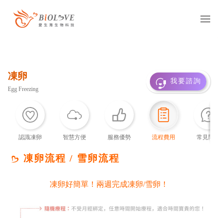
服務項目
凍卵
凍卵
捐卵
借卵
我要諮詢
Egg Freezing
凍精
捐精
借精
借卵提領
國際醫療
多元成家
認識凍卵
智慧方便
服務優勢
流程費用
常見問
基因診斷
抗癌專區
凍卵流程 / 雪卵流程
凍卵好簡單！兩週完成凍卵/雪卵！
服務據點
台灣
海外