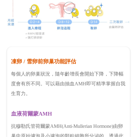
新竹院
香港業務部 HK
台北院
東京業務部 JP
台中辦事處
台南辦事處
凍卵 / 雪卵前卵巢功能評估
高雄辦事處
每個人的卵巢狀況，隨年齡增長會開始下降，下降幅
度會有所不同。可以藉由抽血AMH即可精準掌握自我
最新消息
生育力。
關於我們
血液荷爾蒙AMH
心情故事
抗穆勒氏管荷爾蒙AMH(Anti-Mullerian Hormone)由卵
巢中原始濾泡及小濾泡的顆粒細胞所分泌的，透過此