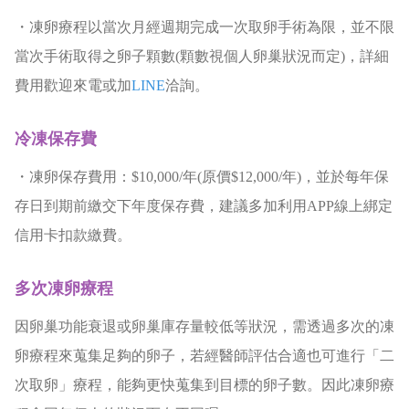
・凍卵療程以當次月經週期完成一次取卵手術為限，並不限
當次手術取得之卵子顆數(顆數視個人卵巢狀況而定)，詳細
費用歡迎來電或加
LINE
洽詢。
冷凍保存費
・凍卵保存費用：$10,000/年(原價$12,000/年)，並於每年保
存日到期前繳交下年度保存費，建議多加利用APP線上綁定
信用卡扣款繳費。
多次凍卵療程
因卵巢功能衰退或卵巢庫存量較低等狀況，需透過多次的凍
卵療程來蒐集足夠的卵子，若經醫師評估合適也可進行「二
次取卵」療程，能夠更快蒐集到目標的卵子數。因此凍卵療