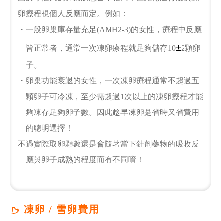
卵療程視個人反應而定。例如：
・一般卵巢庫存量充足(AMH2-3)的女性，療程中反應
±
皆正常者，通常一次凍卵療程就足夠儲存10
2顆卵
子。
・卵巢功能衰退的女性，一次凍卵療程通常不超過五
顆卵子可冷凍，至少需超過1次以上的凍卵療程才能
夠凍存足夠卵子數。因此趁早凍卵是省時又省費用
的聰明選擇！
不過實際取卵顆數還是會隨著當下針劑藥物的吸收反
應與卵子成熟的程度而有不同唷！
凍卵 / 雪卵費用