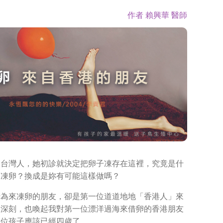
賴興華 醫師
是台灣人，她初診就決定把卵子凍存在這裡，究竟是什
來凍卵？換成是妳有可能這樣做嗎？
行為來凍卵的朋友，卻是第一位道道地地「香港人」來
象深刻，也喚起我對第一位漂洋過海來借卵的香港朋友
那位孩子應該已經四歲了。