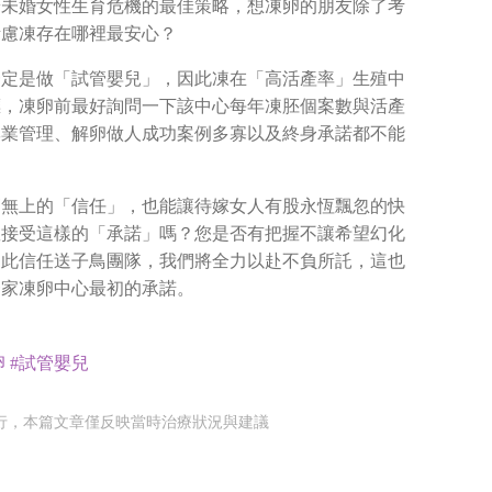
齡未婚女性生育危機的最佳策略，想凍卵的朋友除了考
考慮凍存在哪裡最安心？
一定是做「試管嬰兒」，因此凍在「高活產率」生殖中
標，凍卵前最好詢問一下該中心每年凍胚個案數與活產
專業管理、解卵做人成功案例多寡以及終身承諾都不能
高無上的「信任」，也能讓待嫁女人有股永恆飄忽的快
敢接受這樣的「承諾」嗎？您是否有把握不讓希望幻化
如此信任送子鳥團隊，我們將全力以赴不負所託，這也
一家凍卵中心最初的承諾。
卵
#試管嬰兒
行，本篇文章僅反映當時治療狀況與建議