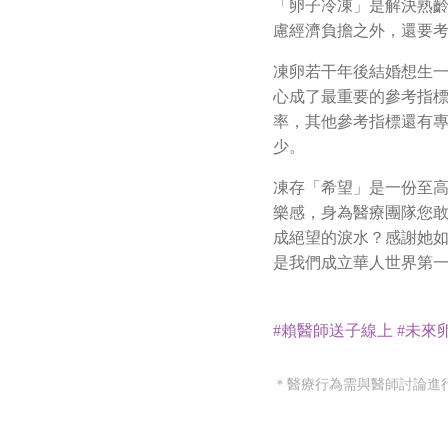
「卵子冷凍」是解決熟
慮經濟負擔之外，還要
凍卵若干年後結婚想生
心成了最重要的參考指
率，其他參考指標還有
少。
凍存「希望」是一份至
樂感，身為醫療團隊您
成絕望的淚水？感謝她
是我們成立華人世界第
#賴醫師送子線上
#未來
＊醫療行為需與醫師討論進