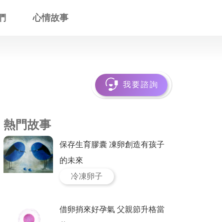
們
心情故事
我要諮詢
熱門故事
保存生育膠囊 凍卵創造有孩子
的未來
冷凍卵子
借卵捎來好孕氣 父親節升格當