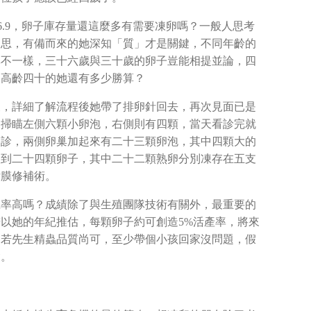
 6.9，卵子庫存量還這麼多有需要凍卵嗎？一般人思考
迷思，有備而來的她深知「質」才是關鍵，不同年齡的
率不一樣，三十六歲與三十歲的卵子豈能相提並論，四
，高齡四十的她還有多少勝算？
天，詳細了解流程後她帶了排卵針回去，再次見面已是
波掃瞄左側六顆小卵泡，右側則有四顆，當天看診完就
回診，兩側卵巢加起來有二十三顆卵泡，其中四顆大的
取到二十四顆卵子，其中二十二顆熟卵分別凍存在五支
女膜修補術。
機率高嗎？成績除了與生殖團隊技術有關外，最重要的
以她的年紀推估，每顆卵子約可創造5%活產率，將來
，若先生精蟲品質尚可，至少帶個小孩回家沒問題，假
會。