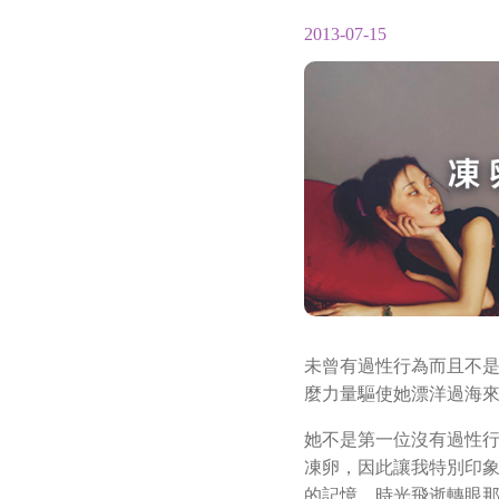
2013-07-15
未曾有過性行為而且不
麼力量驅使她漂洋過海
她不是第一位沒有過性
凍卵，因此讓我特別印
的記憶，時光飛逝轉眼