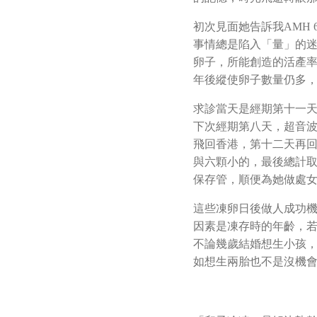
初次見面她告訴我AMH
事情總是陷入「量」的
卵子，所能創造的活產
年後縱使卵子數量仍多
求診當天是經期第十一
下次經期第八天，超音
飛回香港，第十二天再
與六顆小的，最後總計
保存管，順便為她做處
這些凍卵日後做人成功
因素是凍存時的年齡，若
不論幾歲結婚想生小孩
如想生兩胎也不是沒機