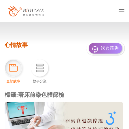
服務項目
心情故事
凍卵
捐卵
借卵
我要諮詢
凍精
捐精
借精
借卵提領
國際醫療
多元成家
全部故事
故事分類
基因診斷
抗癌專區
服務據點
台灣
海外