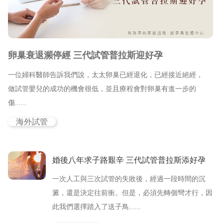
新竹院
香港業務部 HK
台北院
東京業務部 JP
卵巢衰退瀕停經 三代試管普拉斯迎好孕
台中辦事處
一位婦科醫師告訴我們說，太太卵巢已經退化，已經接近絕經，
台南辦事處
做試管嬰兒的成功的機會很低，並且療程會對卵巢有進一步的
傷......
高雄辦事處
海外試管
最新消息
婚後八年求子路艱辛 三代試管普拉斯添好孕
關於我們
一次人工與三次試管的失敗後，經過一段時間的沉
心情故事
澱，還是決定往前衝。但是，必須先轉個彎才行，因
此我們選擇踏入了送子鳥......