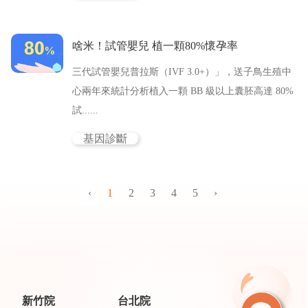
啥米！試管嬰兒 植一顆80%懷孕率
三代試管嬰兒普拉斯（IVF 3.0+）」，送子鳥生殖中
心兩年來統計分析植入一顆 BB 級以上囊胚高達 80%
試......
基因診斷
‹
1
2
3
4
5
›
新竹院
台北院