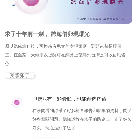
新竹院
香港業務部 HK
台北院
東京業務部 JP
求子十年磨一劍， 跨海借卵現曙光
台中辦事處
原以為依靠科技，可換來有兒女的幸福家庭，到頭來都是撲個
台南辦事處
空。直至某一天經朋友提醒可在網路上蒐尋到台灣是可以借助愛
心......
高雄辦事處
受贈卵子
最新消息
即使只有一顆囊胚，也能創造奇蹟
關於我們
在診間看到妳帶了好多檢查報告和收集的資料，問了
心情故事
好多相關問題。我知道妳在求子的路途上，走了好久
好久，現在走到了送子......