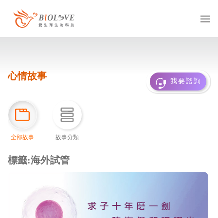
服務項目
心情故事
凍卵
捐卵
借卵
我要諮詢
凍精
捐精
借精
借卵提領
國際醫療
多元成家
全部故事
故事分類
基因診斷
抗癌專區
服務據點
台灣
海外