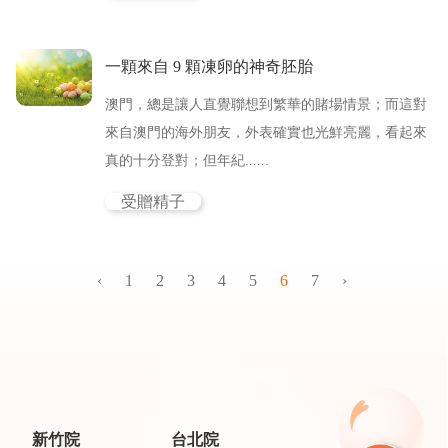
一顆來自 9 顆凍卵的神奇胚胎
澳門，總是讓人直覺聯想到繁華的賭場情景；而這對
來自澳門的海外朋友，外表確實也光鮮亮麗，看起來
真的十分登對；但年紀......
受贈精子
‹
1
2
3
4
5
6
7
›
新竹院
台北院