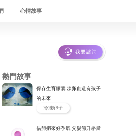
們
心情故事
我要諮詢
熱門故事
保存生育膠囊 凍卵創造有孩子
的未來
冷凍卵子
借卵捎來好孕氣 父親節升格當