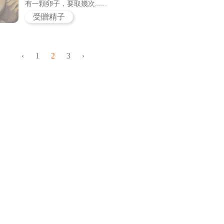
有一顆卵子，要取幾次......
受贈精子
‹
1
2
3
›