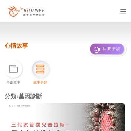
服務項目
心情故事
凍卵
捐卵
借卵
我要諮詢
凍精
捐精
借精
借卵提領
國際醫療
多元成家
全部故事
故事分類
基因診斷
抗癌專區
服務據點
台灣
海外