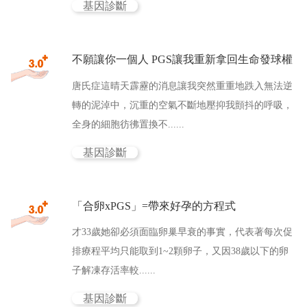
基因診斷
不願讓你一個人 PGS讓我重新拿回生命發球權
唐氏症這晴天霹靂的消息讓我突然重重地跌入無法逆
轉的泥淖中，沉重的空氣不斷地壓抑我顫抖的呼吸，
全身的細胞彷彿置換不......
基因診斷
「合卵xPGS」=帶來好孕的方程式
才33歲她卻必須面臨卵巢早衰的事實，代表著每次促
排療程平均只能取到1~2顆卵子，又因38歲以下的卵
子解凍存活率較......
基因診斷