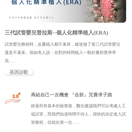
新竹院
香港業務部 HK
台北院
東京業務部 JP
三代試管嬰兒普拉斯─個人化精準植入(ERA)
台中辦事處
試管嬰兒療程時，反覆植入都不著床，縱使做了第三代試管嬰兒
台南辦事處
還是不著床。假如有人說：在對的時間植入一顆好囊胚懷孕率
高......
高雄辦事處
基因診斷
最新消息
再給自己一次機會 『合胚』完賽求子路
關於我們
經過所有基本的檢查後，醫生建議我們可以考慮人工
心情故事
或試管，而我們知道時間不待人，很快的決定進入試
管療程，但就在第一次......